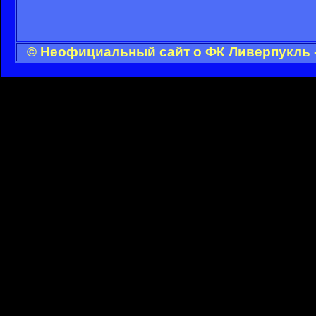
© Неофициальный сайт о ФК Ливерпукль -