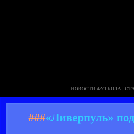
|
НОВОСТИ ФУТБОЛА
СТ
###
«Ливерпуль» под