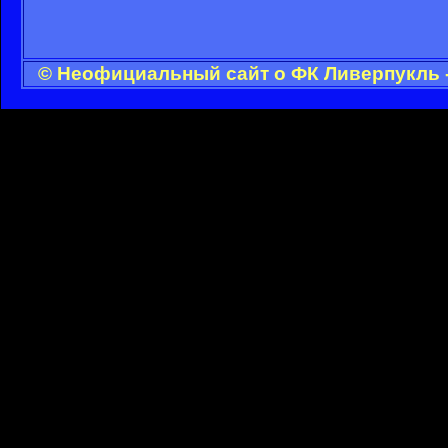
© Неофициальный сайт о ФК Ливерпукль -